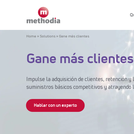
Q
Home
»
Solutions
»
Gane más clientes
Gane más clientes
Impulse la adquisición de clientes, retención y 
suministros básicos competitivos y atrayendo l
Hablar con un experto