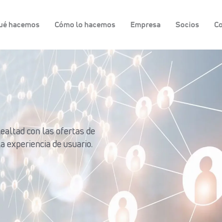
ué hacemos
Cómo lo hacemos
Empresa
Socios
Co
lealtad con las ofertas de
a experiencia de usuario.