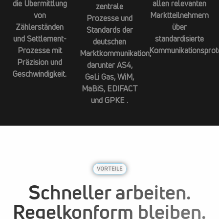
die Übermittlung
allen relevanten
zentrale
von
Marktteilnehmern
Prozesse und
Zählerständen
über
Standards der
und Settlement-
standardisierte
deutschen
Prozesse mit
Kommunikationsprot
Marktkommunikation,
Präzision und
darunter AS4,
Geschwindigkeit.
GeLi Gas, WiM,
MaBiS, EDIFACT
und GPKE .
VORTEILE
Schneller arbeiten.
Regelkonform bleiben.