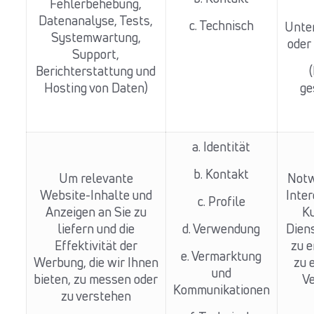
Fehlerbehebung,
Datenanalyse, Tests,
c. Technisch
Unte
Systemwartung,
oder
Support,
Berichterstattung und
Hosting von Daten)
ge
a. Identität
b. Kontakt
Um relevante
Notw
Website-Inhalte und
Inte
c. Profile
Anzeigen an Sie zu
K
liefern und die
d. Verwendung
Diens
Effektivität der
zu e
e. Vermarktung
Werbung, die wir Ihnen
zu 
und
bieten, zu messen oder
V
Kommunikationen
zu verstehen