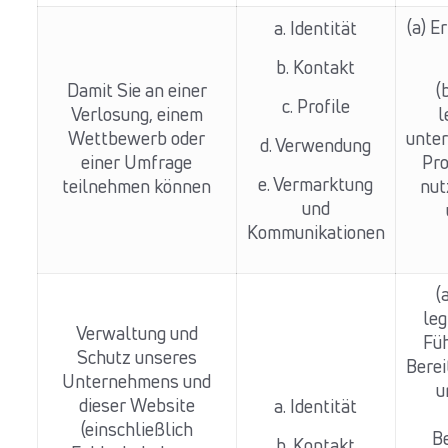
(a) E
a. Identität
b. Kontakt
Damit Sie an einer
(
c. Profile
Verlosung, einem
l
Wettbewerb oder
unte
d. Verwendung
einer Umfrage
Pro
e. Vermarktung
teilnehmen können
nut
und
Kommunikationen
(
leg
Verwaltung und
Fü
Schutz unseres
Berei
Unternehmens und
u
dieser Website
a. Identität
(einschließlich
B
b. Kontakt